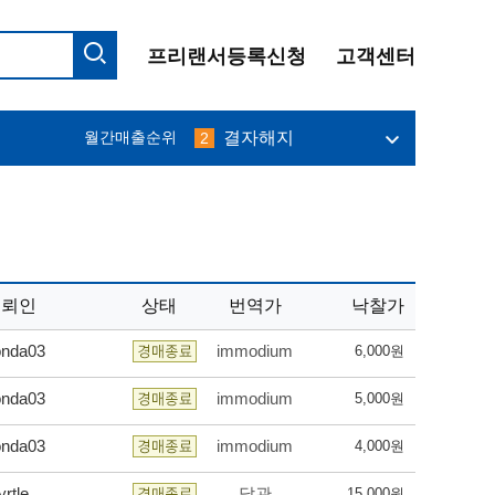
프리랜서등록신청
고객센터
프리맨
10
필그림
1
결자해지
월간매출순위
2
나무사랑
3
immodium
4
달관
5
abang
6
밀레니엄
7
케니
8
오키드
9
의뢰인
상태
번역가
낙찰가
프리맨
10
필그림
1
onda03
immodium
6,000원
onda03
immodium
5,000원
onda03
immodium
4,000원
rtle
달관
15,000원