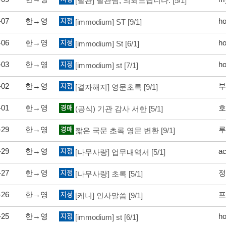
[달관] 달관님, 의뢰드립니다.
[5/1]
-07
한→영
h
[immodium] ST
[9/1]
-06
한→영
h
[immodium] St
[6/1]
-03
한→영
h
[immodium] st
[7/1]
-02
한→영
부
[결자해지] 영문초록
[9/1]
-01
한→영
호
(공식) 기관 감사 서한
[5/1]
-29
한→영
루
짧은 국문 초록 영문 변환
[9/1]
-29
한→영
ac
[나무사랑] 업무내역서
[5/1]
-27
한→영
정
[나무사랑] 초록
[5/1]
-26
한→영
프
[케니] 인사말씀
[9/1]
-25
한→영
h
[immodium] st
[6/1]