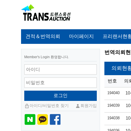
견적＆번역의뢰
마이페이지
프리랜서현
번역의뢰현
Member's Login 환영합니다.
의뢰현
번호
의
10
194040
10
아이디/비밀번호 찾기
회원가입
194039
10
194038
10
194036