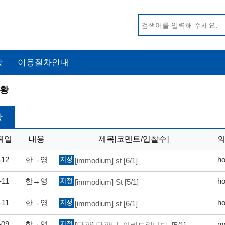
황
이용절차안내
황
황
뢰일
내용
제목[코멘트/입찰수]
-12
한→영
h
[immodium] st
[6/1]
-11
한→영
h
[immodium] St
[5/1]
-11
한→영
h
[immodium] st
[6/1]
-09
한→영
my