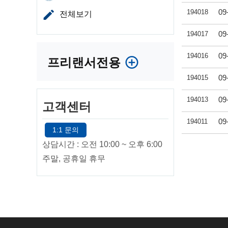
09
194018
전체보기
09
194017
09
194016
프리랜서전용
09
194015
09
194013
고객센터
09
194011
1:1 문의
상담시간 : 오전 10:00 ~ 오후 6:00
처음
주말, 공휴일 휴무