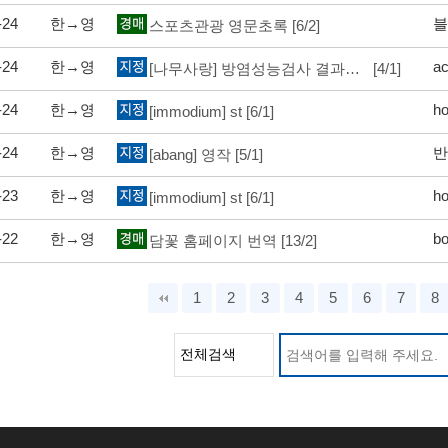
-24
한→영
블
스포츠관광 영문초록
[6/2]
-24
한→영
ac
[나무사랑] 방염성능검사 결과통보서
[4/1]
-24
한→영
h
[immodium] st
[6/1]
-24
한→영
반
[abang] 영작
[5/1]
-23
한→영
h
[immodium] st
[6/1]
-22
한→영
bo
담꽃 홈페이지 번역
[13/2]
다음
맨끝
1
2
3
4
5
6
7
8