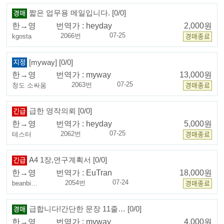
짧은 업무용 메일입니다. [0/0]
한→영
번역가 :
heyday
2,000원
07-25
2066번
kgosta
[myway] [0/0]
한→영
번역가 :
myway
13,000원
07-25
2063번
청도 소싸움
급한 영작의뢰 [0/0]
한→영
번역가 :
heyday
5,000원
07-25
2062번
테스터
A4 1장,연구계획서 [0/0]
한→영
번역가 :
EuTran
18,000원
07-24
2054번
beanbi…
급합니다!간단한 문장 11줄… [0/0]
한→영
번역가 :
myway
4,000원