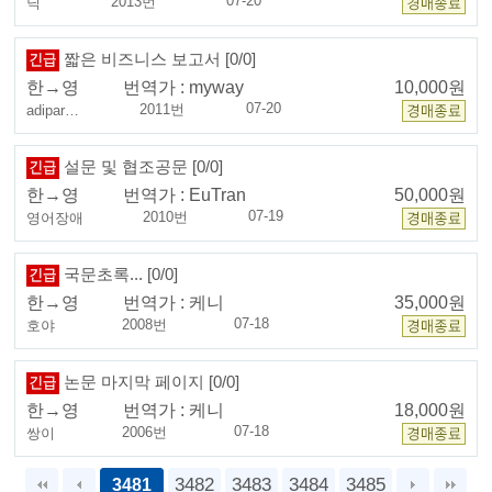
07-20
2013번
닉
짧은 비즈니스 보고서 [0/0]
한→영
번역가 :
myway
10,000원
07-20
2011번
adipar…
설문 및 협조공문 [0/0]
한→영
번역가 :
EuTran
50,000원
07-19
2010번
영어장애
국문초록... [0/0]
한→영
번역가 :
케니
35,000원
07-18
2008번
호야
논문 마지막 페이지 [0/0]
한→영
번역가 :
케니
18,000원
07-18
2006번
쌍이
3482
3483
3484
3485
3481