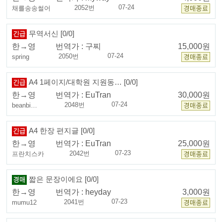
07-24
2052번
채를송송썰어
무역서신 [0/0]
한→영
번역가 :
구찌
15,000원
07-24
2050번
spring
A4 1페이지/대학원 지원동… [0/0]
한→영
번역가 :
EuTran
30,000원
07-24
2048번
beanbi…
A4 한장 편지글 [0/0]
한→영
번역가 :
EuTran
25,000원
07-23
2042번
프란치스카
짧은 문장이에요 [0/0]
한→영
번역가 :
heyday
3,000원
07-23
2041번
mumu12