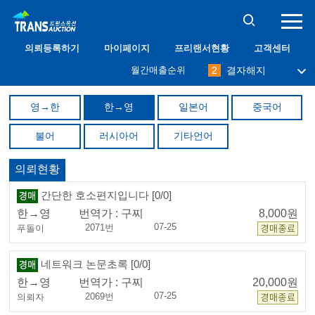
10
프리맨
의뢰등록하기
마이페이지
프리랜서현황
고객센터
1
필그림
월간매출순위
2
결자해지
3
나무사랑
4
immodium
영→한
한→영
일본어
중국어
5
달관
6
abang
불어
러시아어
기타언어
7
밀레니엄
8
케니
9
오키드
의뢰현황
10
프리맨
1
필그림
간단한 호소편지입니다 [0/0]
한→영
번역가 :
구찌
8,000원
07-25
2071번
푸돌이
네트워크 논문초록 [0/0]
한→영
번역가 :
구찌
20,000원
07-25
2069번
의뢰자