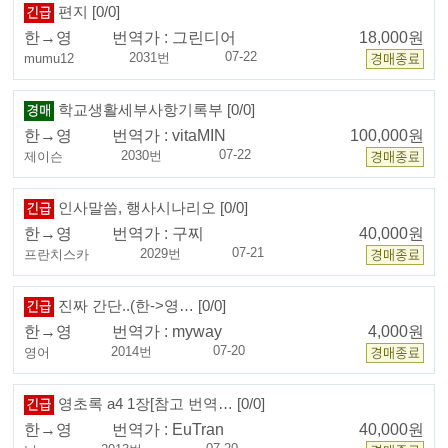
편지 [0/0]
한→영
번역가 :
그린디어
18,000원
07-22
2031번
mumu12
학교생활세부사항기록부 [0/0]
한→영
번역가 :
vitaMIN
100,000원
07-22
2030번
제이슨
인사말씀, 행사시나리오 [0/0]
한→영
번역가 :
구찌
40,000원
07-21
2029번
프란치스카
진짜 간단..(한->영… [0/0]
한→영
번역가 :
myway
4,000원
07-20
2014번
영어
영초록 a4 1장[참고 번역… [0/0]
한→영
번역가 :
EuTran
40,000원