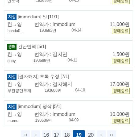
04-15
193695번
반토막
[immodium] St [11/1]
한→영
번역가 :
immodium
11,000원
04-14
193693번
honda0…
간단번역 [5/1]
한→영
번역가 :
김지연
1,500원
04-11
193689번
goby
[결자해지] 초록 수정 [7/1]
한→영
번역가 :
결자해지
17,000원
04-10
193688번
부전공만두개
[immodium] 영작 [5/1]
한→영
번역가 :
immodium
10,000원
04-09
193686번
mumu
16
17
18
20
19