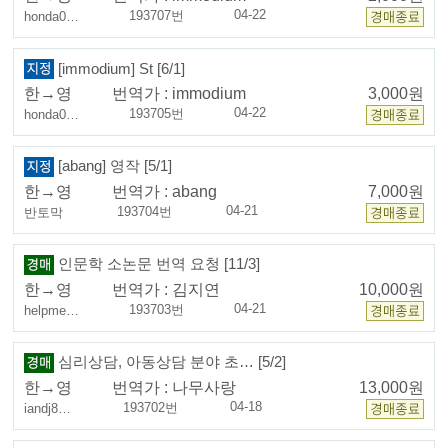
04-22
193707번
honda0…
[immodium] St [6/1]
한→영
번역가 :
immodium
3,000원
04-22
193705번
honda0…
[abang] 영작 [5/1]
한→영
번역가 :
abang
7,000원
04-21
193704번
반토막
인문학 소논문 번역 요청 [11/3]
한→영
번역가 :
김지연
10,000원
04-21
193703번
helpme…
심리상담, 아동상담 분야 초… [5/2]
한→영
번역가 :
나무사랑
13,000원
04-18
193702번
iandj8…