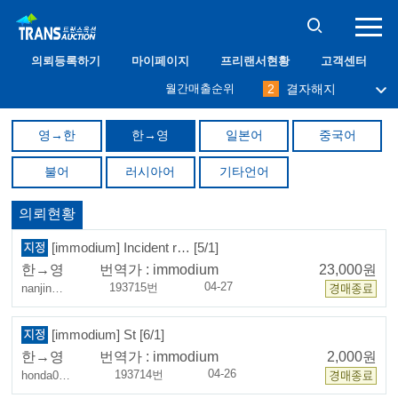
10
프리맨
의뢰등록하기
마이페이지
프리랜서현황
고객센터
1
필그림
월간매출순위
2
결자해지
3
나무사랑
4
immodium
영→한
한→영
일본어
중국어
5
달관
6
abang
불어
러시아어
기타언어
7
밀레니엄
8
케니
9
오키드
의뢰현황
10
프리맨
1
필그림
[immodium] Incident r… [5/1]
한→영
번역가 :
immodium
23,000원
04-27
193715번
nanjin…
[immodium] St [6/1]
한→영
번역가 :
immodium
2,000원
04-26
193714번
honda0…